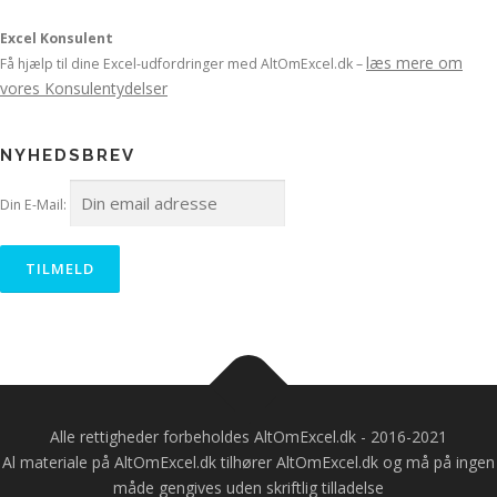
Excel Konsulent
læs mere om
Få hjælp til dine Excel-udfordringer med AltOmExcel.dk –
vores Konsulentydelser
NYHEDSBREV
Din E-Mail:
Alle rettigheder forbeholdes AltOmExcel.dk - 2016-2021
Al materiale på AltOmExcel.dk tilhører AltOmExcel.dk og må på ingen
måde gengives uden skriftlig tilladelse