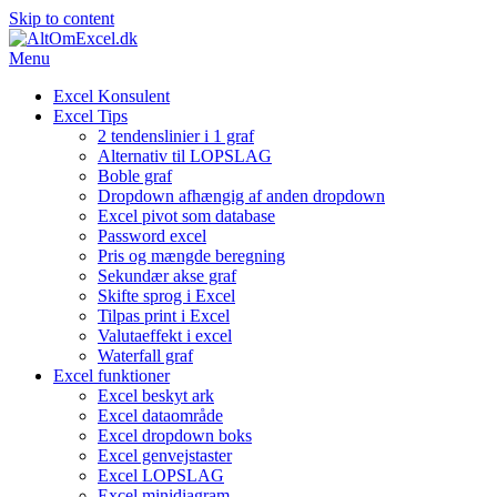
Skip to content
Menu
Excel Konsulent
Excel Tips
2 tendenslinier i 1 graf
Alternativ til LOPSLAG
Boble graf
Dropdown afhængig af anden dropdown
Excel pivot som database
Password excel
Pris og mængde beregning
Sekundær akse graf
Skifte sprog i Excel
Tilpas print i Excel
Valutaeffekt i excel
Waterfall graf
Excel funktioner
Excel beskyt ark
Excel dataområde
Excel dropdown boks
Excel genvejstaster
Excel LOPSLAG
Excel minidiagram