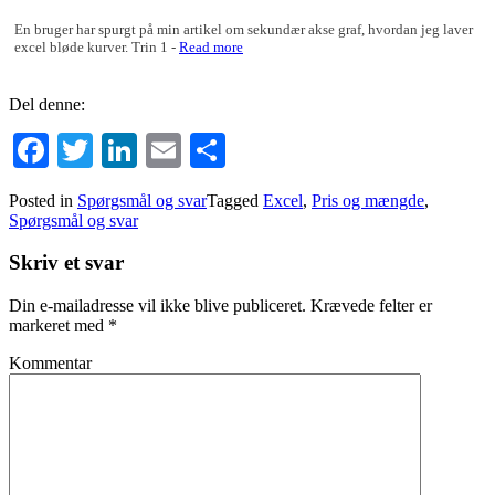
En bruger har spurgt på min artikel om sekundær akse graf, hvordan jeg laver
excel bløde kurver. Trin 1 -
Read more
Del denne:
Facebook
Twitter
LinkedIn
Email
Del
Posted in
Spørgsmål og svar
Tagged
Excel
,
Pris og mængde
,
Spørgsmål og svar
Skriv et svar
Din e-mailadresse vil ikke blive publiceret.
Krævede felter er
markeret med
*
Kommentar