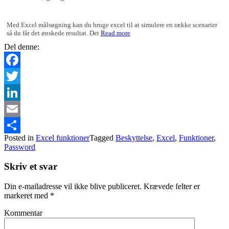
Med Excel målsøgning kan du bruge excel til at simulere en række scenarier
så du får det ønskede resultat. Det
Read more
Del denne:
Facebook
Twitter
LinkedIn
Email
Posted in
Excel funktioner
Tagged
Beskyttelse
,
Excel
,
Funktioner
,
Del
Password
Skriv et svar
Din e-mailadresse vil ikke blive publiceret.
Krævede felter er
markeret med
*
Kommentar