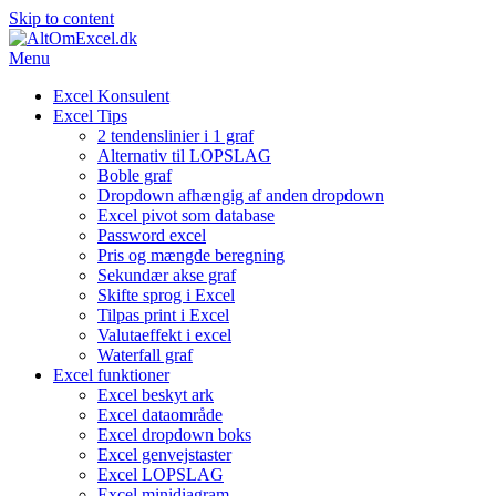
Skip to content
Menu
Excel Konsulent
Excel Tips
2 tendenslinier i 1 graf
Alternativ til LOPSLAG
Boble graf
Dropdown afhængig af anden dropdown
Excel pivot som database
Password excel
Pris og mængde beregning
Sekundær akse graf
Skifte sprog i Excel
Tilpas print i Excel
Valutaeffekt i excel
Waterfall graf
Excel funktioner
Excel beskyt ark
Excel dataområde
Excel dropdown boks
Excel genvejstaster
Excel LOPSLAG
Excel minidiagram